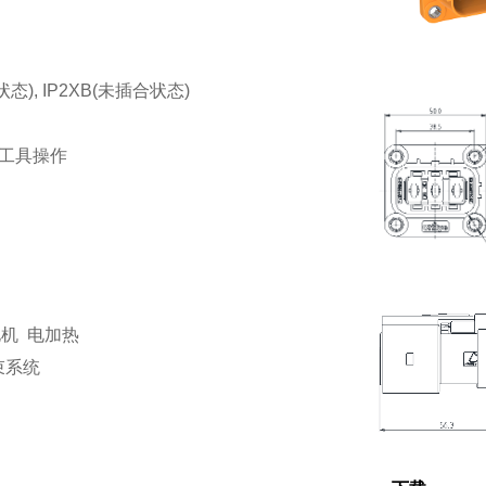
状态), IP2XB(未插合状态)
免工具操作
电机 电加热
束系统