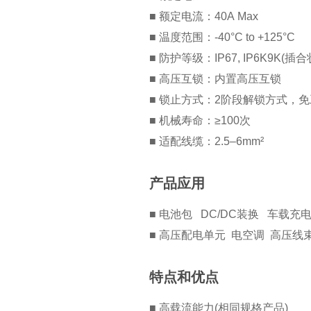
■ 额定电流：40A Max
■ 温度范围：-40°C to +125°C
■ 防护等级：IP67, IP6K9K(插合
■ 高压互锁：内置高压互锁
■ 锁止方式：2阶段解锁方式，
■ 机械寿命：≥100次
■ 适配线缆：2.5–6mm²
产品应用
■ 电池包 DC/DC装换 车载充
■ 高压配电单元 电空调 高压线
特点和优点
■ 高载流能力(相同规格产品)