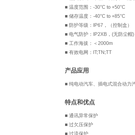
■ 温度范围：-30°C to +50°C
■ 储存温度：-40°C to +85°C
■ 防护等级：IP67，（控制盒）
■ 电气防护：IP2XB，(无防尘帽)
■ 工作海拔：＜2000m
■ 有效电网：IT;TN;TT
产品应用
■ 纯电动汽车、插电式混合动力
特点和优点
■ 通讯异常保护
■ 过欠压保护
■ 过流保护