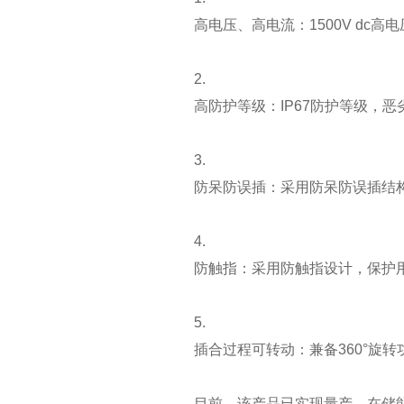
高电压、高电流：1500V dc高
2.
高防护等级：IP67防护等级，
3.
防呆防误插：采用防呆防误插结
4.
防触指：采用防触指设计，保护
5.
插合过程可转动：兼备360°旋
目前，该产品已实现量产，在储